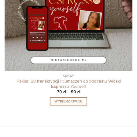
KURSY
Pakiet: 10 transkrypcji i tłumaczeń do podcastu Włoski
Espresso Yourself
Zakres
79
zł
–
99
zł
cen:
od
WYBIERZ OPCJE
79 zł
do
Ten
99 zł
produkt
ma
wiele
wariantów.