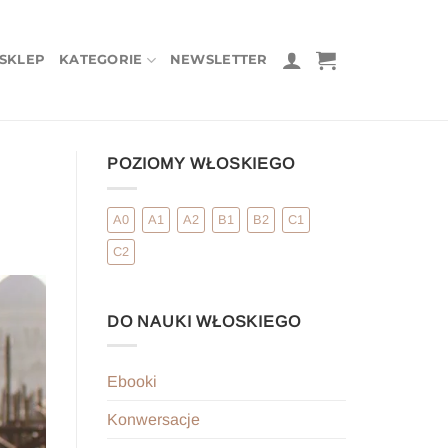
SKLEP
KATEGORIE
NEWSLETTER
POZIOMY WŁOSKIEGO
A0
A1
A2
B1
B2
C1
C2
DO NAUKI WŁOSKIEGO
Ebooki
Konwersacje