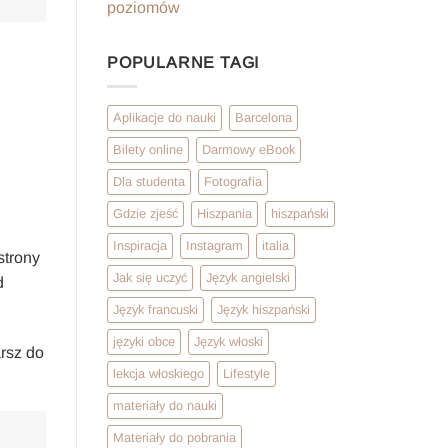
poziomów
POPULARNE TAGI
Aplikacje do nauki
Barcelona
Bilety online
Darmowy eBook
Dla studenta
Fotografia
Gdzie zjeść
Hiszpania
hiszpański
Inspiracja
Instagram
italia
strony
Jak się uczyć
Język angielski
d
Język francuski
Język hiszpański
języki obce
Język włoski
arsz do
lekcja włoskiego
Lifestyle
materiały do nauki
Materiały do pobrania