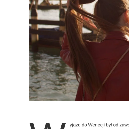
yjazd do Wenecji był od zaws