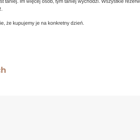
est taniej. Im więcej osób, tym taniej wychodzi. Wszystkie rezer
R.
ie, że kupujemy je na konkretny dzień.
ch