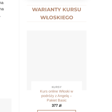
na
WARIANTY KURSU
 na
,
WŁOSKIEGO
KURSY
Kurs online Włoski w
Kurs
podróży z Angelą –
pod
Pakiet Basic
P
377
zł