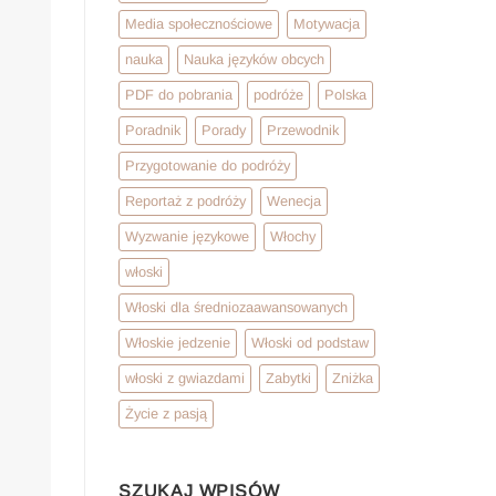
Media społecznościowe
Motywacja
nauka
Nauka języków obcych
PDF do pobrania
podróże
Polska
Poradnik
Porady
Przewodnik
Przygotowanie do podróży
Reportaż z podróży
Wenecja
Wyzwanie językowe
Włochy
włoski
Włoski dla średniozaawansowanych
Włoskie jedzenie
Włoski od podstaw
włoski z gwiazdami
Zabytki
Zniżka
Życie z pasją
SZUKAJ WPISÓW