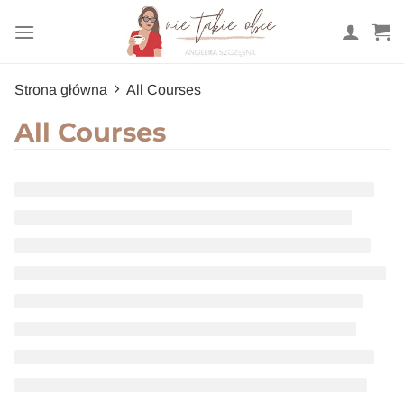
Przewiń
do
zawartości
Strona główna
All Courses
All Courses