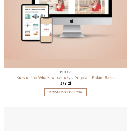
KURSY
Kurs online Włoski w podróży z Angelą – Pakiet Basic
377
zł
DODAJ DO KOSZYKA