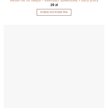
Włoski nie od święta – kalendarz adwentowy + karty pracy
29
zł
DODAJ DO KOSZYKA