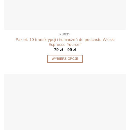
KURSY
Pakiet: 10 transkrypcji i tłumaczeń do podcastu Włoski
Espresso Yourself
Zakres
79
zł
–
99
zł
cen:
od
WYBIERZ OPCJE
79 zł
do
Ten
99 zł
produkt
ma
wiele
wariantów.
Opcje
można
wybrać
na
stronie
produktu