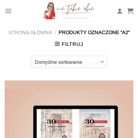
Przewiń
do
zawartości
STRONA GŁÓWNA
/
PRODUKTY OZNACZONE “A2”
FILTRUJ