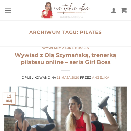
Przewiń
do
zawartości
ARCHIWUM TAGU:
PILATES
WYWIADY Z GIRL BOSSES
Wywiad z Olą Szymańską, trenerką
pilatesu online – seria Girl Boss
OPUBLIKOWANO NA
11 MAJA 2020
PRZEZ
ANGELIKA
11
maj