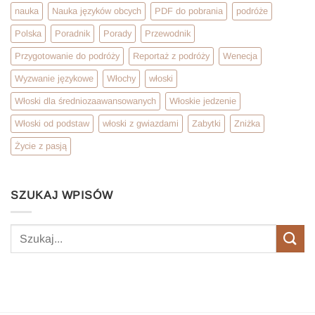
nauka
Nauka języków obcych
PDF do pobrania
podróże
Polska
Poradnik
Porady
Przewodnik
Przygotowanie do podróży
Reportaż z podróży
Wenecja
Wyzwanie językowe
Włochy
włoski
Włoski dla średniozaawansowanych
Włoskie jedzenie
Włoski od podstaw
włoski z gwiazdami
Zabytki
Zniżka
Życie z pasją
SZUKAJ WPISÓW