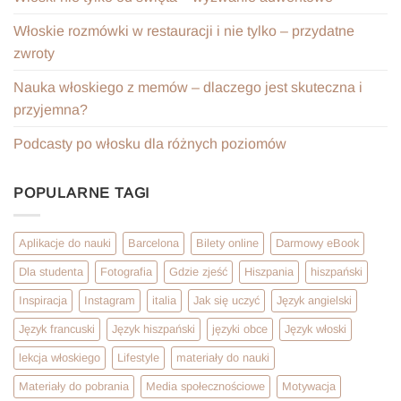
Włoskie rozmówki w restauracji i nie tylko – przydatne
zwroty
Nauka włoskiego z memów – dlaczego jest skuteczna i
przyjemna?
Podcasty po włosku dla różnych poziomów
POPULARNE TAGI
Aplikacje do nauki
Barcelona
Bilety online
Darmowy eBook
Dla studenta
Fotografia
Gdzie zjeść
Hiszpania
hiszpański
Inspiracja
Instagram
italia
Jak się uczyć
Język angielski
Język francuski
Język hiszpański
języki obce
Język włoski
lekcja włoskiego
Lifestyle
materiały do nauki
Materiały do pobrania
Media społecznościowe
Motywacja