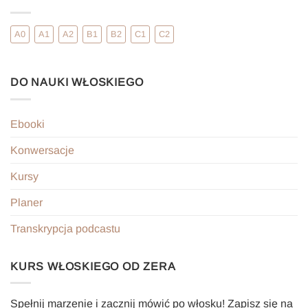
A0
A1
A2
B1
B2
C1
C2
DO NAUKI WŁOSKIEGO
Ebooki
Konwersacje
Kursy
Planer
Transkrypcja podcastu
KURS WŁOSKIEGO OD ZERA
Spełnij marzenie i zacznij mówić po włosku! Zapisz się na