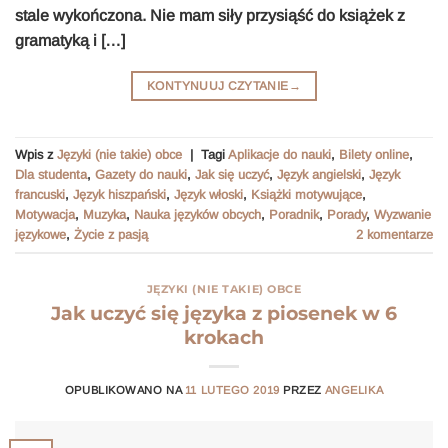
stale wykończona. Nie mam siły przysiąść do książek z
gramatyką i […]
KONTYNUUJ CZYTANIE
→
Wpis z
Języki (nie takie) obce
|
Tagi
Aplikacje do nauki
,
Bilety online
,
Dla studenta
,
Gazety do nauki
,
Jak się uczyć
,
Język angielski
,
Język
francuski
,
Język hiszpański
,
Język włoski
,
Książki motywujące
,
Motywacja
,
Muzyka
,
Nauka języków obcych
,
Poradnik
,
Porady
,
Wyzwanie
językowe
,
Życie z pasją
2
komentarze
JĘZYKI (NIE TAKIE) OBCE
Jak uczyć się języka z piosenek w 6
krokach
OPUBLIKOWANO NA
11 LUTEGO 2019
PRZEZ
ANGELIKA