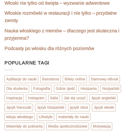
Włoski nie tylko od święta – wyzwanie adwentowe
Włoskie rozmówki w restauracji i nie tylko – przydatne
zwroty
Nauka włoskiego z memów – dlaczego jest skuteczna i
przyjemna?
Podcasty po włosku dla różnych poziomów
POPULARNE TAGI
Aplikacje do nauki
Barcelona
Bilety online
Darmowy eBook
Dla studenta
Fotografia
Gdzie zjeść
Hiszpania
hiszpański
Inspiracja
Instagram
italia
Jak się uczyć
Język angielski
Język francuski
Język hiszpański
języki obce
Język włoski
lekcja włoskiego
Lifestyle
materiały do nauki
Materiały do pobrania
Media społecznościowe
Motywacja