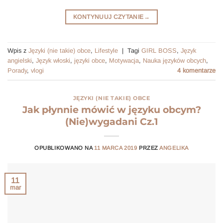
KONTYNUUJ CZYTANIE
→
Wpis z
Języki (nie takie) obce
,
Lifestyle
|
Tagi
GIRL BOSS
,
Język
angielski
,
Język włoski
,
języki obce
,
Motywacja
,
Nauka języków obcych
,
Porady
,
vlogi
4
komentarze
JĘZYKI (NIE TAKIE) OBCE
Jak płynnie mówić w języku obcym?
(Nie)wygadani Cz.1
OPUBLIKOWANO NA
11 MARCA 2019
PRZEZ
ANGELIKA
11
mar