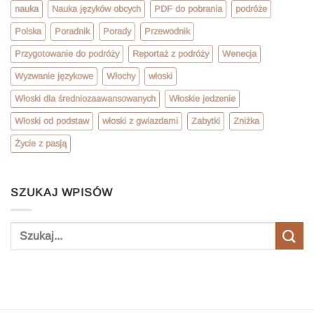
nauka
Nauka języków obcych
PDF do pobrania
podróże
Polska
Poradnik
Porady
Przewodnik
Przygotowanie do podróży
Reportaż z podróży
Wenecja
Wyzwanie językowe
Włochy
włoski
Włoski dla średniozaawansowanych
Włoskie jedzenie
Włoski od podstaw
włoski z gwiazdami
Zabytki
Zniżka
Życie z pasją
SZUKAJ WPISÓW