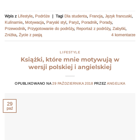
Wpis z
Lifestyle
,
Podróże
|
Tagi
Dla studenta
,
Francja
,
Język francuski
,
Kulinarnie
,
Motywacja
,
Paryski styl
,
Paryż
,
Poradnik
,
Porady
,
Przewodnik
,
Przygotowanie do podróży
,
Reportaż z podróży
,
Zabytki
,
Zniżka
,
Życie z pasją
4
komentarze
LIFESTYLE
Książki, które mnie motywują w
wersji polskiej i angielskiej
OPUBLIKOWANO NA
29 PAŹDZIERNIKA 2018
PRZEZ
ANGELIKA
29
paź