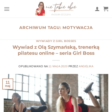
Przewiń
do
zawartości
ARCHIWUM TAGU:
MOTYWACJA
WYWIADY Z GIRL BOSSES
Wywiad z Olą Szymańską, trenerką
pilatesu online – seria Girl Boss
OPUBLIKOWANO NA
11 MAJA 2020
PRZEZ
ANGELIKA
11
maj