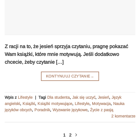
Z racji na to, że jesień sprzyja czytaniu, pragnę pokazać
Wam książki, które mnie motywują. Jeśli dodatkowo
chcecie, żeby czytanie […]
KONTYNUUJ CZYTANIE
→
Wpis z
Lifestyle
|
Tagi
Dla studenta
,
Jak się uczyć
,
Jesień
,
Język
angielski
,
Książki
,
Książki motywujące
,
Lifestyle
,
Motywacja
,
Nauka
języków obcych
,
Poradnik
,
Wyzwanie językowe
,
Życie z pasją
2
komentarze
1
2