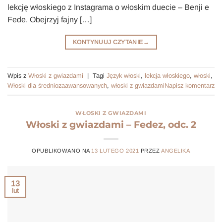
lekcję włoskiego z Instagrama o włoskim duecie – Benji e
Fede. Obejrzyj fajny […]
KONTYNUUJ CZYTANIE
→
Wpis z
Włoski z gwiazdami
|
Tagi
Język włoski
,
lekcja włoskiego
,
włoski
,
Włoski dla średniozaawansowanych
,
włoski z gwiazdami
Napisz komentarz
WŁOSKI Z GWIAZDAMI
Włoski z gwiazdami – Fedez, odc. 2
OPUBLIKOWANO NA
13 LUTEGO 2021
PRZEZ
ANGELIKA
13
lut