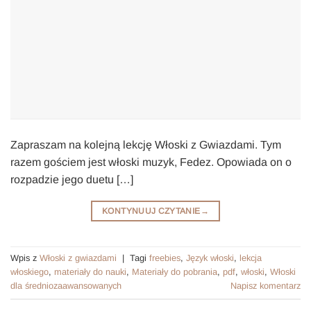
Zapraszam na kolejną lekcję Włoski z Gwiazdami. Tym
razem gościem jest włoski muzyk, Fedez. Opowiada on o
rozpadzie jego duetu […]
KONTYNUUJ CZYTANIE
→
Wpis z
Włoski z gwiazdami
|
Tagi
freebies
,
Język włoski
,
lekcja
włoskiego
,
materiały do nauki
,
Materiały do pobrania
,
pdf
,
włoski
,
Włoski
dla średniozaawansowanych
Napisz komentarz