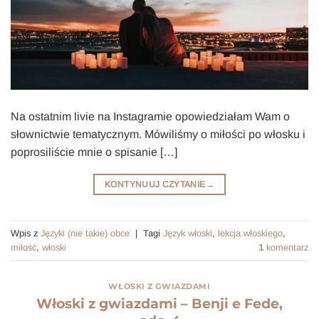
Na ostatnim livie na Instagramie opowiedziałam Wam o
słownictwie tematycznym. Mówiliśmy o miłości po włosku i
poprosiliście mnie o spisanie […]
KONTYNUUJ CZYTANIE
→
Wpis z
Języki (nie takie) obce
|
Tagi
Język włoski
,
lekcja włoskiego
,
miłość
,
włoski
1
komentarz
WŁOSKI Z GWIAZDAMI
Włoski z gwiazdami – Benji e Fede,