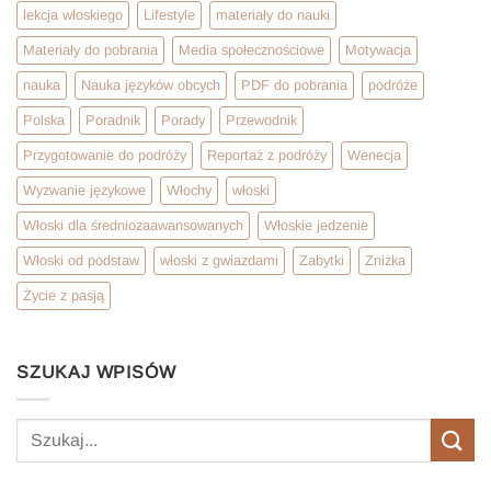
lekcja włoskiego
Lifestyle
materiały do nauki
Materiały do pobrania
Media społecznościowe
Motywacja
nauka
Nauka języków obcych
PDF do pobrania
podróże
Polska
Poradnik
Porady
Przewodnik
Przygotowanie do podróży
Reportaż z podróży
Wenecja
Wyzwanie językowe
Włochy
włoski
Włoski dla średniozaawansowanych
Włoskie jedzenie
Włoski od podstaw
włoski z gwiazdami
Zabytki
Zniżka
Życie z pasją
SZUKAJ WPISÓW