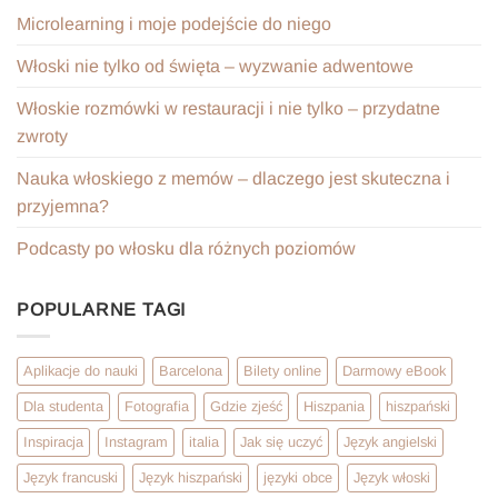
Microlearning i moje podejście do niego
Włoski nie tylko od święta – wyzwanie adwentowe
Włoskie rozmówki w restauracji i nie tylko – przydatne
zwroty
Nauka włoskiego z memów – dlaczego jest skuteczna i
przyjemna?
Podcasty po włosku dla różnych poziomów
POPULARNE TAGI
Aplikacje do nauki
Barcelona
Bilety online
Darmowy eBook
Dla studenta
Fotografia
Gdzie zjeść
Hiszpania
hiszpański
Inspiracja
Instagram
italia
Jak się uczyć
Język angielski
Język francuski
Język hiszpański
języki obce
Język włoski