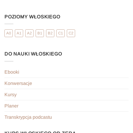
POZIOMY WŁOSKIEGO
A0
A1
A2
B1
B2
C1
C2
DO NAUKI WŁOSKIEGO
Ebooki
Konwersacje
Kursy
Planer
Transkrypcja podcastu