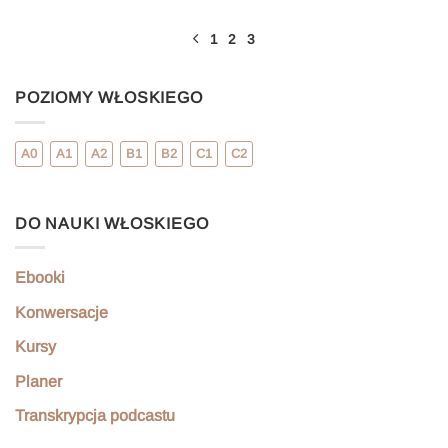
1
2
3
POZIOMY WŁOSKIEGO
A0
A1
A2
B1
B2
C1
C2
DO NAUKI WŁOSKIEGO
Ebooki
Konwersacje
Kursy
Planer
Transkrypcja podcastu