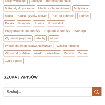
lekcja włoskiego
Lifestyle
materiały do nauki
Materiały do pobrania
Media społecznościowe
Motywacja
nauka
Nauka języków obcych
PDF do pobrania
podróże
Polska
Poradnik
Porady
Przewodnik
Przygotowanie do podróży
Reportaż z podróży
Wenecja
Wyzwanie językowe
Włochy
włoski
Włoski dla średniozaawansowanych
Włoskie jedzenie
Włoski od podstaw
włoski z gwiazdami
Zabytki
Zniżka
Życie z pasją
SZUKAJ WPISÓW