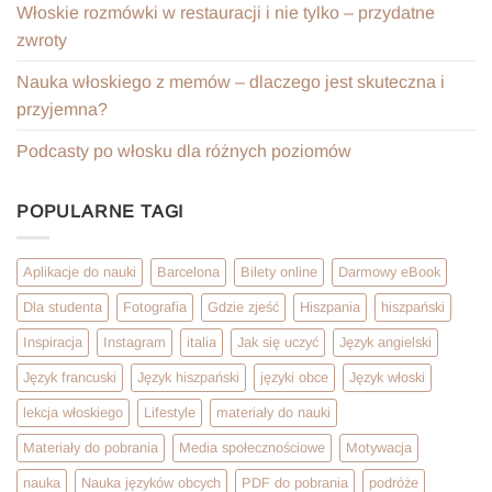
Włoskie rozmówki w restauracji i nie tylko – przydatne
zwroty
Nauka włoskiego z memów – dlaczego jest skuteczna i
przyjemna?
Podcasty po włosku dla różnych poziomów
POPULARNE TAGI
Aplikacje do nauki
Barcelona
Bilety online
Darmowy eBook
Dla studenta
Fotografia
Gdzie zjeść
Hiszpania
hiszpański
Inspiracja
Instagram
italia
Jak się uczyć
Język angielski
Język francuski
Język hiszpański
języki obce
Język włoski
lekcja włoskiego
Lifestyle
materiały do nauki
Materiały do pobrania
Media społecznościowe
Motywacja
nauka
Nauka języków obcych
PDF do pobrania
podróże