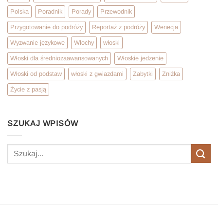
Polska
Poradnik
Porady
Przewodnik
Przygotowanie do podróży
Reportaż z podróży
Wenecja
Wyzwanie językowe
Włochy
włoski
Włoski dla średniozaawansowanych
Włoskie jedzenie
Włoski od podstaw
włoski z gwiazdami
Zabytki
Zniżka
Życie z pasją
SZUKAJ WPISÓW