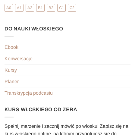
A0
A1
A2
B1
B2
C1
C2
DO NAUKI WŁOSKIEGO
Ebooki
Konwersacje
Kursy
Planer
Transkrypcja podcastu
KURS WŁOSKIEGO OD ZERA
Spełnij marzenie i zacznij mówić po włosku! Zapisz się na
kurs włoskiego online, na którym przygotujesz się do